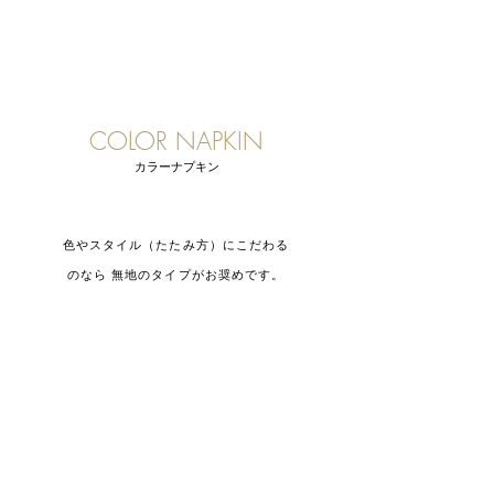
COLOR NAPKIN
カラーナプキン
色やスタイル（たたみ方）にこだわる
のなら 無地のタイプがお奨めです。
ホワイト
クリーム
オレンジ