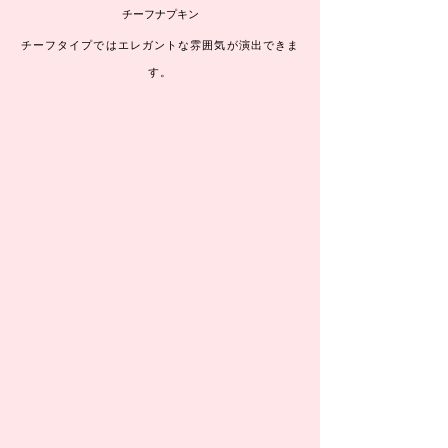
​チーフナプキン
チーフタイプではエレガントな雰囲気が演出できま
す。
グレイス
メイドアンドクラフト
サブレシュガー
サブレココア
★シャンタンチーフゴールド
シャンタンチーフシルバー