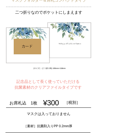
マスクフォルダー＆席札コンパクトタイプ
二つ折りなのでポケットにしまえます
［サイズ］ (二つ折り時) 100mm×118mm
記念品として長く使っていただける
抗菌素材のクリアファイルタイプです
¥300
［税別］
お席札込 1枚
マスクは入っておりません
［素材］抗菌剤入りPP 0.2mm厚