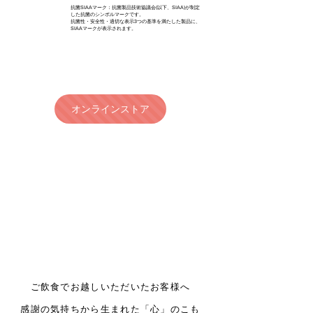
抗菌SIAAマーク：抗菌製品技術協議会(以下、SIAA)が制定
した抗菌のシンボルマークです。
抗菌性・安全性・適切な表示3つの基準を満たした製品に、
SIAAマークが表示されます。
オンラインストア
For Guest
ご飲食でお越しいただいたお客様へ
感謝の気持ちから生まれた「心」のこも