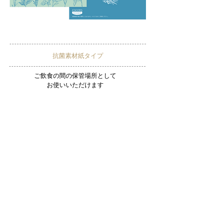
抗菌素材紙タイプ
ご飲食の間の保管場所として
お使いいただけます
［サイズ］( 二つ折り時 )115mm×205mm
［素 材］エアクリーンペーパー 「抗菌」「消臭」
「空気の清浄化」効果を持たせた印刷用紙
抄紙工程において二酸化チタンを独自の方法で繊維間に定着させ、
この二酸化チタンの光触媒作用により様々な不快環境に対して強力かつ持続的な
効果を発揮し、
光 ( 紫外線 ) が当たると、光触媒作用により紙表面近くの空気中にある有機化合物
を分解します。
¥70
1枚
［税別］
マスクは入っておりません
30
枚